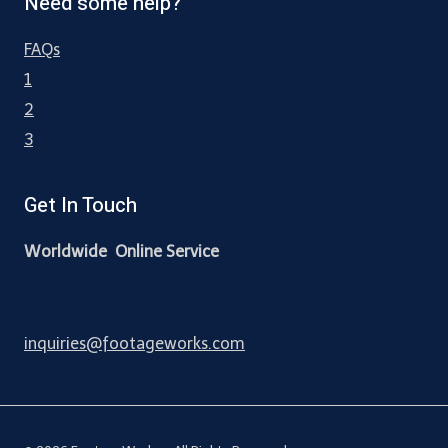
Need some help?
FAQs
1
2
3
Get In Touch
Worldwide Online Service
inquiries@footageworks.com