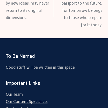
navigation
by new ideas, may never
passport to the future,
return to its original
for tomorrow belongs
dimensions.
to those who prepare
for it today.
To Be Named
Good stuff will be written in this space
Important Links
Our Team
Our Content Specialists