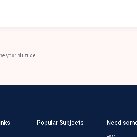
ne your altitude.
inks
Popular Subjects
Need some
1
FAQs