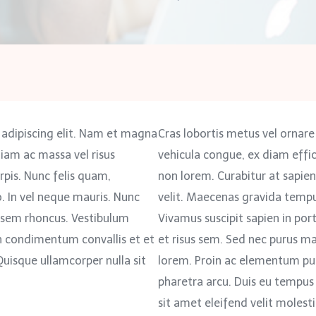
 adipiscing elit. Nam et magna
Cras lobortis metus vel ornare
tiam ac massa vel risus
vehicula congue, ex diam effic
rpis. Nunc felis quam,
non lorem. Curabitur at sapien 
o. In vel neque mauris. Nunc
velit. Maecenas gravida tempu
us sem rhoncus. Vestibulum
Vivamus suscipit sapien in port
ibh condimentum convallis et et
et risus sem. Sed nec purus m
 Quisque ullamcorper nulla sit
lorem. Proin ac elementum pur
pharetra arcu. Duis eu tempus
sit amet eleifend velit molesti