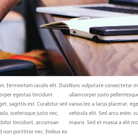
n, fermentum iaculis elit. Duis
Nunc vulputate consectetur m
orper egestas tincidunt.
ullamcorper justo pellentesque 
et, sagittis est. Curabitur sed
varius leo a lacus placerat, eg
da, scelerisque justo nec,
vehicula elit. Sed arcu enim, v
on dolor tincidunt, accumsan
mauris. Sed et massa a elit mo
d non porttitor nec, finibus eu