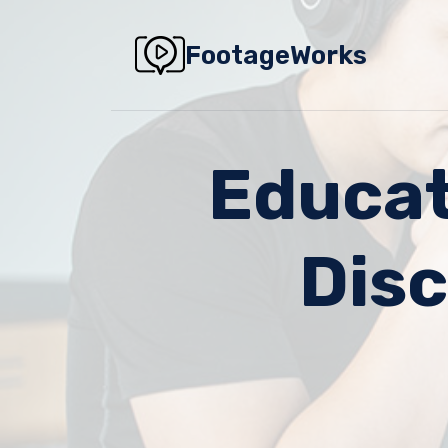
Skip
to
FootageWorks
content
Educat
Disc