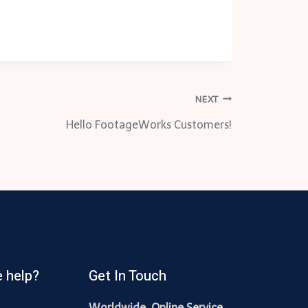
NEXT
Hello FootageWorks Customers!
 help?
Get In Touch
Worldwide Online Service