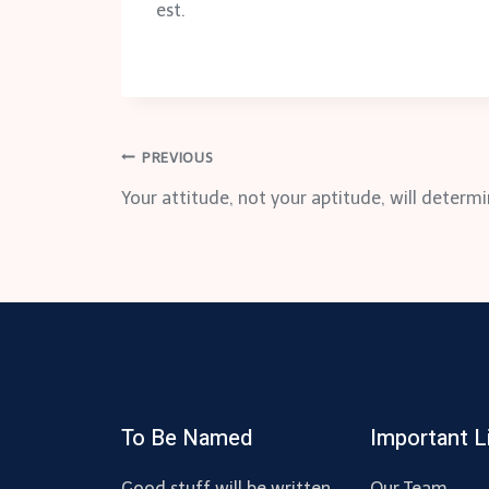
est.
Post
PREVIOUS
Your attitude, not your aptitude, will determi
navigation
To Be Named
Important L
Good stuff will be written
Our Team